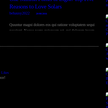
Reasons to Love Solars
behausy2022
20/08/2016
Quuntur magni dolores eos qui ratione voluptatem sequi
nesciunt. Neque porro quisquam est, qui dolorem ipsum
quiaolor sit amet, consectetur, adipisci velit, sed quia non
numquam eius modi tempora incidunt ut labore et dolore
magnam dolor sit amet, consectetur…
0
Likes
hor!