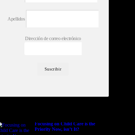
Apellidos
Dirección de correo electrónico
opular Posts
Focusing on Child Care is the
Priority Now, isn’t It?