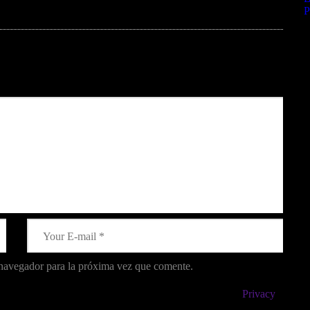
C
 navegador para la próxima vez que comente.
stored. For further details on handling user data, see our
Privacy