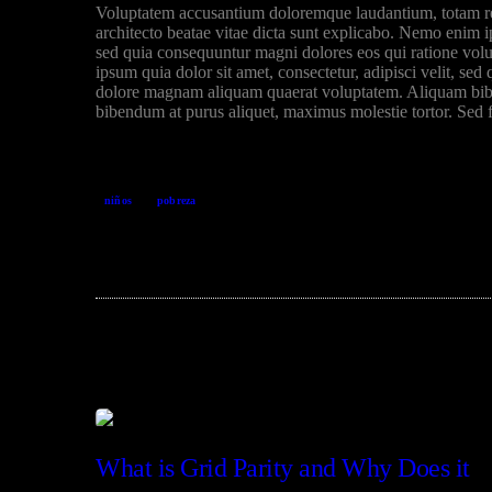
Voluptatem accusantium doloremque laudantium, totam rem 
architecto beatae vitae dicta sunt explicabo. Nemo enim ip
sed quia consequuntur magni dolores eos qui ratione vol
ipsum quia dolor sit amet, consectetur, adipisci velit, s
dolore magnam aliquam quaerat voluptatem. Aliquam bibe
bibendum at purus aliquet, maximus molestie tortor. Sed fa
niños
pobreza
You May Also Like
INFANCIA
What is Grid Parity and Why Does it