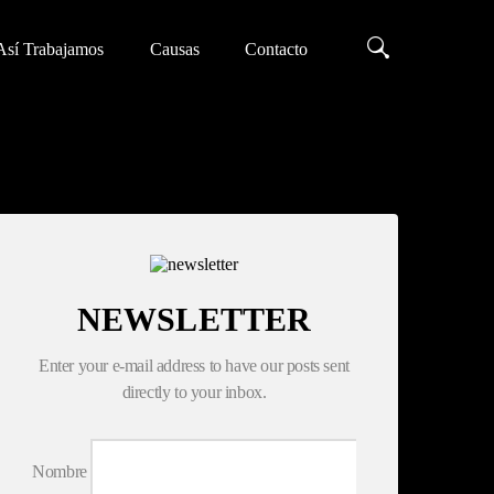
Así Trabajamos
Causas
Contacto
NEWSLETTER
Enter your e-mail address to have our posts sent
directly to your inbox.
Nombre