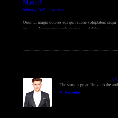
Matter?
behausy2022
28/12/2016
Quuntur magni dolores eos qui ratione voluptatem sequi
nesciunt. Neque porro quisquam est, qui dolorem ipsum
quiaolor sit amet, consectetur, adipisci velit, sed quia non
numquam eius modi tempora incidunt ut labore et dolore
magnam dolor sit amet, consectetur…
1 Comment
Mark Chapman
16/01/2017
The story is great. Bravo to the aut
Responder