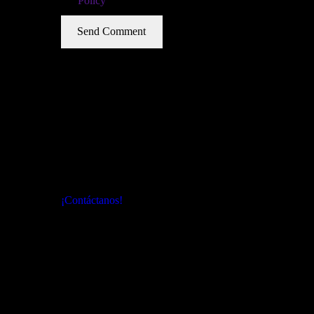
Policy
Conviértete en parte de la solución. Juntos
estamos construyendo un futuro mejor
para todos.
¡Contáctanos!