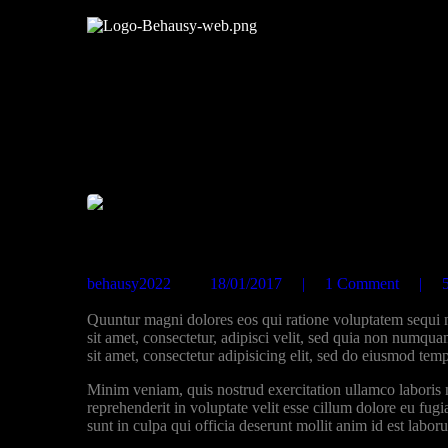
National Foresting Strategy Ideas to Be Tested in 6 Parks
behausy2022
18/01/2017
1
Comment
Quuntur magni dolores eos qui ratione voluptatem sequi 
sit amet, consectetur, adipisci velit, sed quia non numq
sit amet, consectetur adipisicing elit, sed do eiusmod tem
Minim veniam, quis nostrud exercitation ullamco laboris 
reprehenderit in voluptate velit esse cillum dolore eu fugi
sunt in culpa qui officia deserunt mollit anim id est laboru