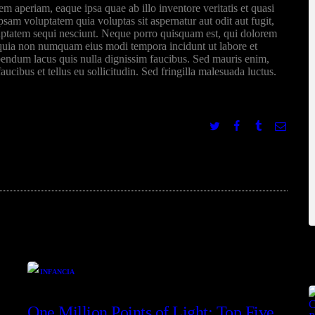
aperiam, eaque ipsa quae ab illo inventore veritatis et quasi
sam voluptatem quia voluptas sit aspernatur aut odit aut fugit,
uptatem sequi nesciunt. Neque porro quisquam est, qui dolorem
ed quia non numquam eius modi tempora incidunt ut labore et
ndum lacus quis nulla dignissim faucibus. Sed mauris enim,
ucibus et tellus eu sollicitudin. Sed fringilla malesuada luctus.
Share:
P
INFANCIA
One Million Points of Light: Top Five