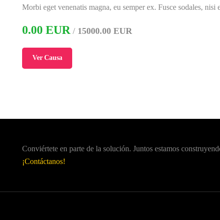
Morbi eget venenatis magna, eu semper ex. Fusce sodales, nisi e
0.00 EUR
/
15000.00 EUR
Ver Causa
Conviértete en parte de la solución. Juntos estamos construyend
¡Contáctanos!